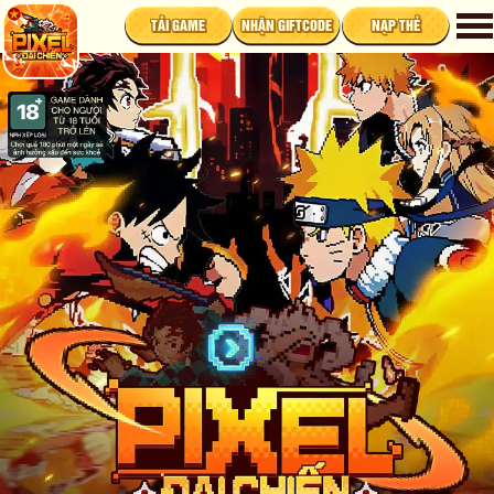
TẢI GAME
NHẬN GIFTCODE
NẠP THẺ