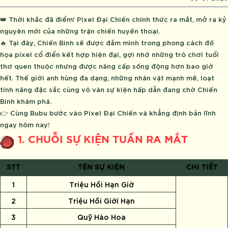
👑 Thời khắc đã điểm! Pixel Đại Chiến chính thức ra mắt, mở ra kỷ
nguyên mới của những trận chiến huyền thoại.
🔥 Tại đây, Chiến Binh sẽ được đắm mình trong phong cách đồ
họa pixel cổ điển kết hợp hiện đại, gợi nhớ những trò chơi tuổi
thơ quen thuộc nhưng được nâng cấp sống động hơn bao giờ
hết. Thế giới anh hùng đa dạng, những nhân vật mạnh mẽ, loạt
tính năng đặc sắc cùng vô vàn sự kiện hấp dẫn đang chờ Chiến
Binh khám phá.
👉 Cùng Bubu bước vào Pixel Đại Chiến và khẳng định bản lĩnh
ngay hôm nay!
1. CHUỖI SỰ KIỆN TUẦN RA MẮT
STT
TÊN SỰ KIỆN
CHI TIẾT
1
Triệu Hồi Hạn Giờ
2
Triệu Hồi Giới Hạn
3
Quỹ Hào Hoa