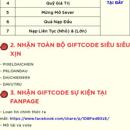
4
Quỹ Giá Trị
TẠI ĐÂY
5
Mừng Mở Sever
6
Quà Nạp Đầu
7
Nạp Liên Tục (Nhỏ) & (Lớn)
2. NHẬN TOÀN BỘ GIFTCODE SIÊU SIÊU
XỊN
- PIXELDAICHIEN
- PKLOANDAU
- DAICHIEN999
- DAVUTRU
3. NHẬN GIFTCODE SỰ KIỆN TẠI
FANPAGE
- Loan tin chính thức ra
mắt:
https://www.facebook.com/share/p/1DBFedBXzE/
- Mở tải và vote