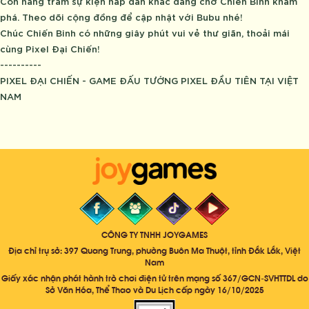
Còn hàng trăm sự kiện hấp dẫn khác đang chờ Chiến Binh khám
phá. Theo dõi cộng đồng để cập nhật với Bubu nhé!
Chúc Chiến Binh có những giây phút vui vẻ thư giãn, thoải mái
cùng Pixel Đại Chiến!
----------
PIXEL ĐẠI CHIẾN - GAME ĐẤU TƯỚNG PIXEL ĐẦU TIÊN TẠI VIỆT
NAM
CÔNG TY TNHH JOYGAMES
Địa chỉ trụ sở: 397 Quang Trung, phường Buôn Ma Thuột, tỉnh Đắk Lắk, Việt
Nam
Giấy xác nhận phát hành trò chơi điện tử trên mạng số 367/GCN-SVHTTDL do
Sở Văn Hóa, Thể Thao và Du Lịch cấp ngày 16/10/2025