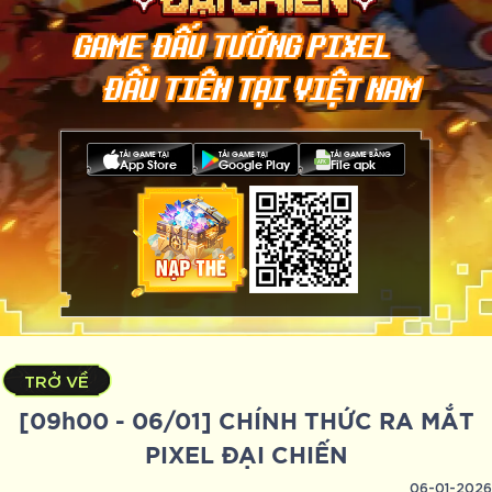
GAME ĐẤU TƯỚNG PIXEL
ĐẦU TIÊN TẠI VIỆT NAM
TẢI GAME TẠI
TẢI GAME TẠI
TẢI GAME BẰNG
App Store
Google Play
File apk
TRỞ VỀ
[09h00 - 06/01] CHÍNH THỨC RA MẮT
PIXEL ĐẠI CHIẾN
06-01-2026