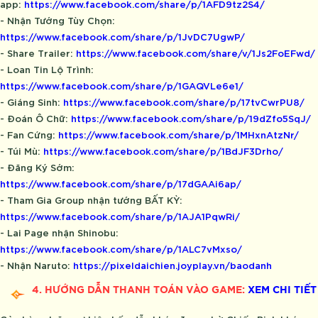
app:
https://www.facebook.com/share/p/1AFD9tz2S4/
- Nhận Tướng Tùy Chọn:
https://www.facebook.com/share/p/1JvDC7UgwP/
- Share Trailer:
https://www.facebook.com/share/v/1Js2FoEFwd/
- Loan Tin Lộ Trình:
https://www.facebook.com/share/p/1GAQVLe6e1/
- Giáng Sinh:
https://www.facebook.com/share/p/17tvCwrPU8/
- Đoán Ô Chữ:
https://www.facebook.com/share/p/19dZfo5SqJ/
- Fan Cứng:
https://www.facebook.com/share/p/1MHxnAtzNr/
- Túi Mù:
https://www.facebook.com/share/p/1BdJF3Drho/
- Đăng Ký Sớm:
https://www.facebook.com/share/p/17dGAAi6ap/
- Tham Gia Group nhận tướng BẤT KỲ:
https://www.facebook.com/share/p/1AJA1PqwRi/
- Lai Page nhận Shinobu:
https://www.facebook.com/share/p/1ALC7vMxso/
- Nhận Naruto:
https://pixeldaichien.joyplay.vn/baodanh
4. HƯỚNG DẪN THANH TOÁN VÀO GAME:
XEM CHI TIẾT